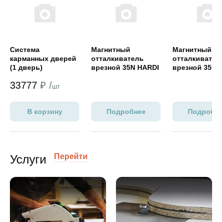
Система
Магнитный
Магнитный
карманных дверей
отталкиватель
отталкивател
(1 дверь)
врезной 35N HARDI
врезной 35N 
Evenness(серый)
Evenness(бел
33777
₽ /
шт
В корзину
Подробнее
Подробн
Перейти
Услуги
Переход на страницу услуги
Переход на страницу услуги