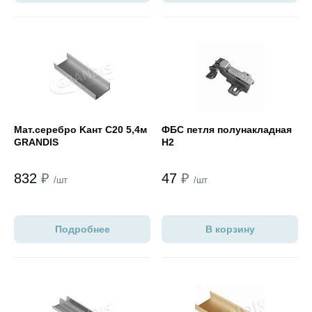
Открыть товар
Открыть товар
Мат.cеребро Kант С20 5,4м
ФБС петля полунакладная
GRANDIS
Н2
832
₽
47
₽
/шт
/шт
Подробнее
В корзину
Открыть товар
Открыть товар