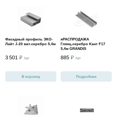
Открыть товар
Открыть товар
Фасадный профиль ЭКО-
яРАСПРОДАЖА
Лайт J-20 мат.серебро 5,4м
Глянц.cеребро Kант F17
5,4м GRANDIS
3 501
₽
885
₽
/шт
/шт
В корзину
Подробнее
Открыть товар
Открыть товар