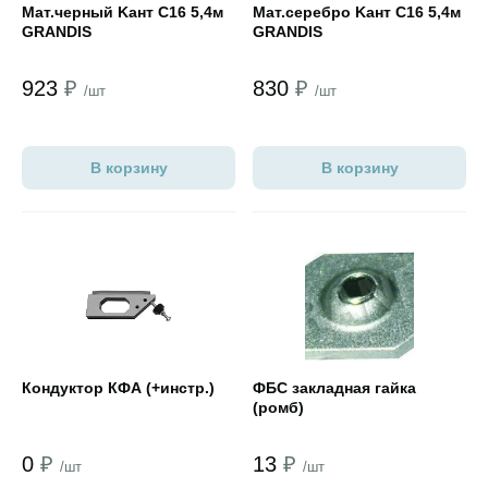
Мат.черный Kант С16 5,4м
Мат.cеребро Kант С16 5,4м
GRANDIS
GRANDIS
923
₽
830
₽
/шт
/шт
В корзину
В корзину
Открыть товар
Открыть товар
Кондуктор КФА (+инстр.)
ФБС закладная гайка
(ромб)
0
₽
13
₽
/шт
/шт