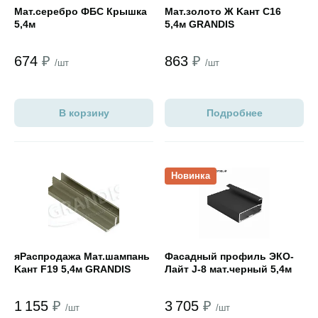
Мат.cеребро ФБС Крышка
Мат.золото Ж Kант С16
5,4м
5,4м GRANDIS
674
₽
863
₽
/шт
/шт
В корзину
Подробнее
Открыть товар
Открыть товар
Новинка
яРаспродажа Мат.шампань
Фасадный профиль ЭКО-
Kант F19 5,4м GRANDIS
Лайт J-8 мат.черный 5,4м
1 155
₽
3 705
₽
/шт
/шт