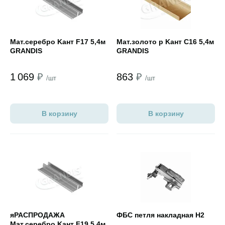
Мат.cеребро Kант F17 5,4м
Мат.золото р Kант С16 5,4м
GRANDIS
GRANDIS
1 069
₽
863
₽
/шт
/шт
В корзину
В корзину
Открыть товар
Открыть товар
яРАСПРОДАЖА
ФБС петля накладная Н2
Мат.cеребро Kант F19 5,4м