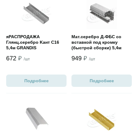
Открыть товар
Открыть товар
яРАСПРОДАЖА
Мат.cеребро Д-ФБС со
Глянц.cеребро Kант С16
вставкой под кромку
5,4м GRANDIS
(быстрой сборки) 5,4м
672
₽
949
₽
/шт
/шт
Подробнее
Подробнее
Открыть товар
Открыть товар