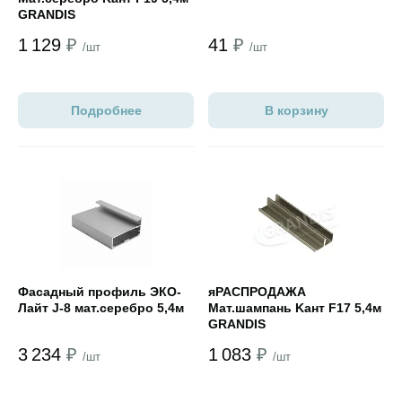
GRANDIS
1 129
₽
41
₽
/шт
/шт
Подробнее
В корзину
Открыть товар
Открыть товар
Фасадный профиль ЭКО-
яРАСПРОДАЖА
Лайт J-8 мат.серебро 5,4м
Мат.шампань Kант F17 5,4м
GRANDIS
3 234
₽
1 083
₽
/шт
/шт