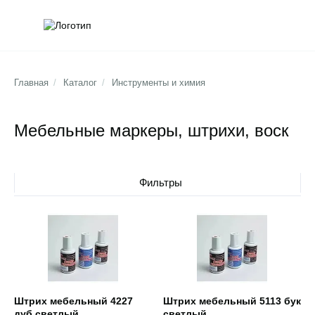
Обратна
Поис
Главная
/
Каталог
/
Инструменты и химия
Мебельные маркеры, штрихи, воск
Фильтры
Открыть товар
Открыть товар
Штрих мебельный 4227
Штрих мебельный 5113 бук
дуб светлый
светлый