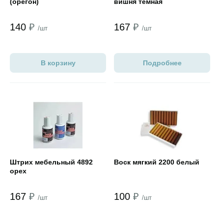
(орегон)
вишня темная
140
₽
167
₽
/шт
/шт
В корзину
Подробнее
Открыть товар
Открыть товар
Штрих мебельный 4892
Воск мягкий 2200 белый
орех
167
₽
100
₽
/шт
/шт