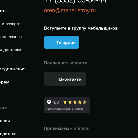
oren@mebel-stroy.ru
пить
 и возврат
Вступайте в группу мебельщиков
ние заказа
Telegram
я доставки
Последние новости
редложения
Вконтакте
ерам
ния
пании
Принимаем к оплате
одители