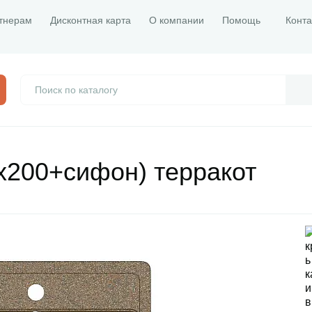
тнерам
Дисконтная карта
О компании
Помощь
Конта
х200+сифон) терракот