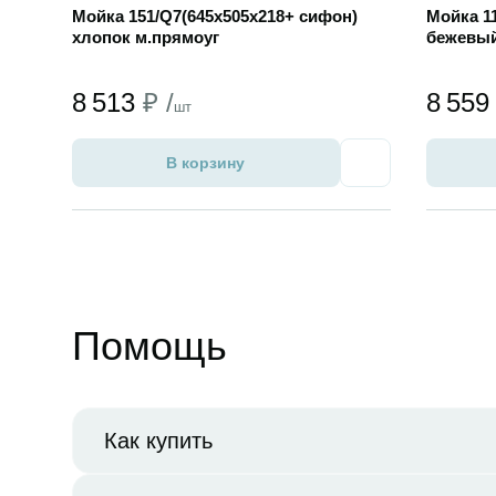
Мойка 151/Q7(645х505х218+ сифон)
Мойка 1
хлопок м.прямоуг
бежевый
8 513
₽ /
8 55
шт
В корзину
Избранное
Помощь
Как купить