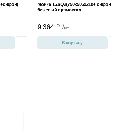
0+сифон)
Мойка 161/Q2(750х505x218+ сифон)
бежевый прямоугол
9 364
₽ /
шт
В корзину
Избранное
Избран