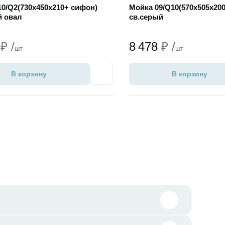
10/Q2(730х450х210+ сифон)
Мойка 09/Q10(570х505х20
 овал
св.серый
9
₽ /
8 478
₽ /
шт
шт
В корзину
В корзину
Избранное