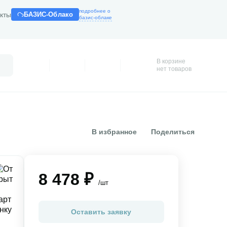
подробнее о
кты
БАЗИС-Облако
базис-облаке
В корзине
Поиск
Профиль
Покупки
Избранное
Корзина
нет товаров
В избранное
Поделиться
8 478 ₽
/шт
Оставить заявку