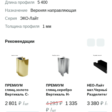
Длина профиля
5 400
Назначение
Верхняя направляющая
Серия
ЭКО-Лайт
Толщина профиля
1 мм
Рекомендации
Открыть товар
Открыть товар
Открыть това
ПРЕМИУМ
ПРЕМИУМ
НЕО-Лайт
глянц.золото
глянц.cеребро
мат.Черный
Вертикаль С-
Вертикаль Н-
Разделитель 
образная (5,4м)
образная под
винтом 5,4
2 801
₽ /
4 293 ₽
1 335
3 380
₽ /
кромку 5,4м
шт
шт
₽ /
шт