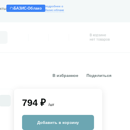
подробнее о
кты
БАЗИС-Облако
базис-облаке
В корзине
Поиск
Профиль
Покупки
Избранное
Корзина
нет товаров
В избранное
Поделиться
794 ₽
/шт
Добавить в корзину