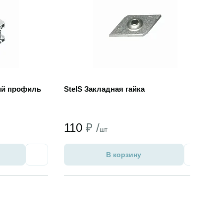
ий профиль
StelS Закладная гайка
110
₽ /
шт
В корзину
Избранное
Избран