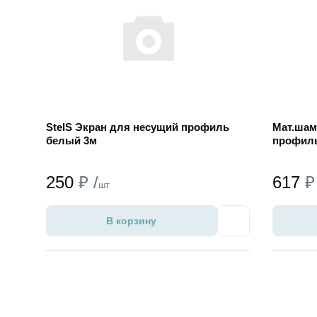
StelS Экран для несущий профиль
Мат.шам
белый 3м
профиль
250
₽ /
617
₽
шт
В корзину
Избранное