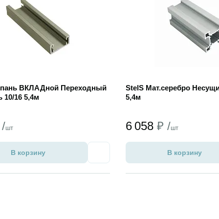
пань ВКЛАДной Переходный
StelS Мат.cеребро Несущ
 10/16 5,4м
5,4м
 /
6 058
₽ /
шт
шт
В корзину
В корзину
Избранное