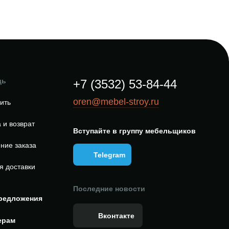
щь
+7 (3532) 53-84-44
oren@mebel-stroy.ru
пить
 и возврат
Вступайте в группу мебельщиков
ние заказа
Telegram
я доставки
Последние новости
редложения
Вконтакте
ерам