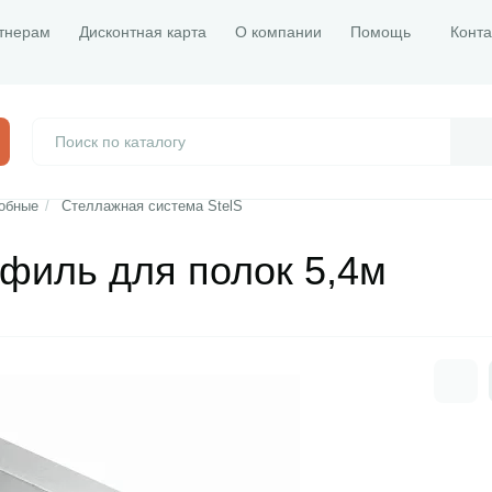
тнерам
Дисконтная карта
О компании
Помощь
Конта
обные
/
Стеллажная система StelS
офиль для полок 5,4м