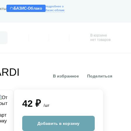
подробнее о
кты
БАЗИС-Облако
базис-облаке
В корзине
Поиск
Профиль
Покупки
Избранное
Корзина
нет товаров
ARDI
В избранное
Поделиться
42 ₽
/шт
Добавить в корзину