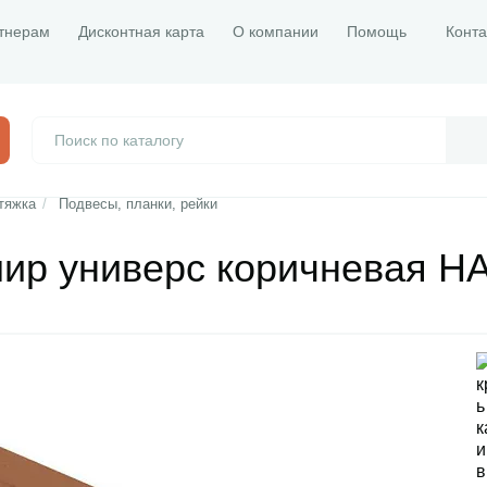
тнерам
Дисконтная карта
О компании
Помощь
Конта
тяжка
/
Подвесы, планки, рейки
ир универc коричневая H