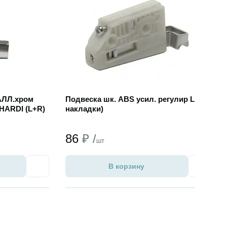
АЛЛ.хром
Подвеска шк. ABS усил. регулир L (без
 HARDI (L+R)
накладки)
86
₽ /
шт
В корзину
Избранное
Избран