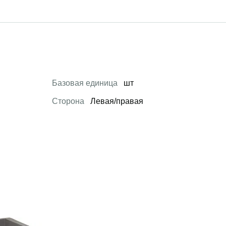
Базовая единица
шт
Сторона
Левая/правая
 товар
Открыть товар