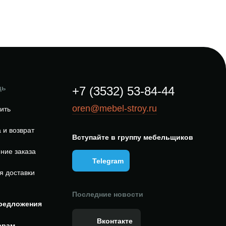
щь
+7 (3532) 53-84-44
oren@mebel-stroy.ru
пить
 и возврат
Вступайте в группу мебельщиков
ние заказа
Telegram
я доставки
Последние новости
редложения
Вконтакте
ерам