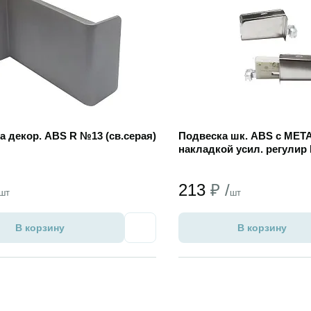
а декор. ABS R №13 (св.серая)
Подвеска шк. ABS с МЕТ
накладкой усил. регулир
213
₽ /
шт
шт
В корзину
В корзину
Избранное